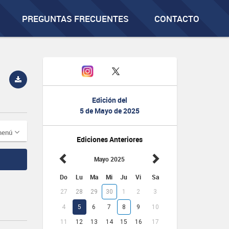
PREGUNTAS FRECUENTES
CONTACTO
Edición del
5 de Mayo de 2025
menú
Ediciones Anteriores
Mayo 2025
Do
Lu
Ma
Mi
Ju
Vi
Sa
27
28
29
30
1
2
3
4
5
6
7
8
9
10
11
12
13
14
15
16
17