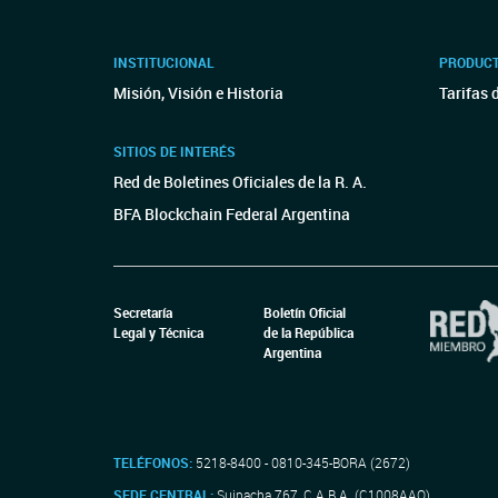
INSTITUCIONAL
PRODUCT
Misión, Visión e Historia
Tarifas 
SITIOS DE INTERÉS
Red de Boletines Oficiales de la R. A.
BFA Blockchain Federal Argentina
Secretaría
Boletín Oficial
Legal y Técnica
de la República
Argentina
TELÉFONOS:
5218-8400 - 0810-345-BORA (2672)
SEDE CENTRAL:
Suipacha 767, C.A.B.A. (C1008AAO)