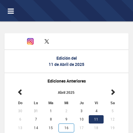
Toggle
navigation
Edición del
11 de Abril de 2025
Ediciones Anteriores
Abril 2025
Do
Lu
Ma
Mi
Ju
Vi
Sa
30
31
1
2
3
4
5
6
7
8
9
10
11
12
13
14
15
16
17
18
19