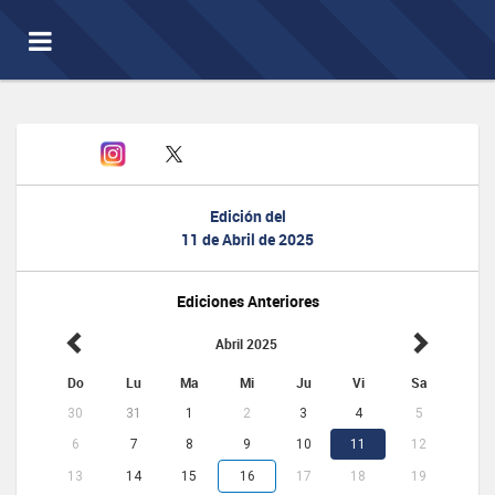
Toggle
navigation
Edición del
11 de Abril de 2025
Ediciones Anteriores
Abril 2025
Do
Lu
Ma
Mi
Ju
Vi
Sa
30
31
1
2
3
4
5
6
7
8
9
10
11
12
13
14
15
16
17
18
19