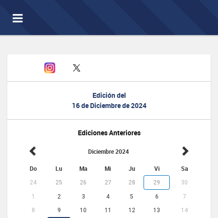
Toggle
navigation
Edición del
16 de Diciembre de 2024
Ediciones Anteriores
Diciembre 2024
Do
Lu
Ma
Mi
Ju
Vi
Sa
24
25
26
27
28
29
30
1
2
3
4
5
6
7
8
9
10
11
12
13
14