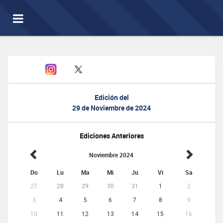
Toggle
navigation
Edición del
29 de Noviembre de 2024
Ediciones Anteriores
Noviembre 2024
Do
Lu
Ma
Mi
Ju
Vi
Sa
27
28
29
30
31
1
2
3
4
5
6
7
8
9
10
11
12
13
14
15
16