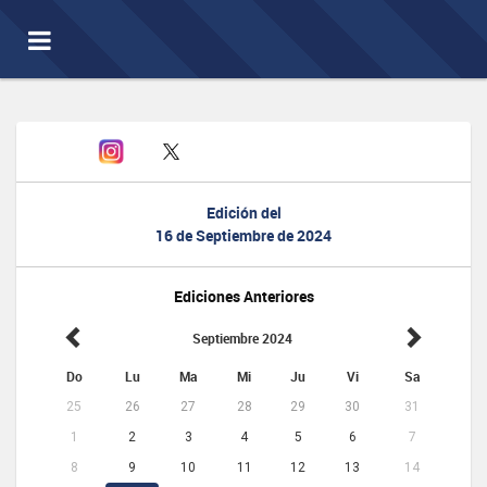
Toggle
navigation
Edición del
16 de Septiembre de 2024
Ediciones Anteriores
Septiembre 2024
Do
Lu
Ma
Mi
Ju
Vi
Sa
25
26
27
28
29
30
31
1
2
3
4
5
6
7
8
9
10
11
12
13
14