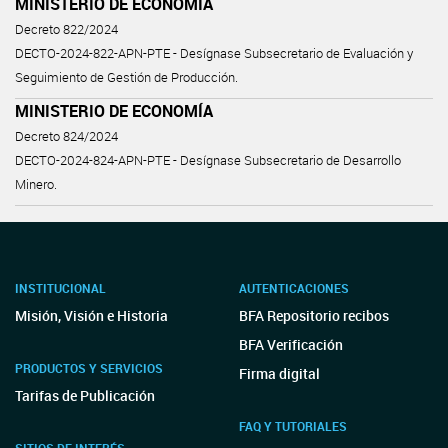
MINISTERIO DE ECONOMÍA
Decreto 822/2024
DECTO-2024-822-APN-PTE - Desígnase Subsecretario de Evaluación y
Seguimiento de Gestión de Producción.
MINISTERIO DE ECONOMÍA
Decreto 824/2024
DECTO-2024-824-APN-PTE - Desígnase Subsecretario de Desarrollo
Minero.
INSTITUCIONAL
AUTENTICACIONES
Misión, Visión e Historia
BFA Repositorio recibos
BFA Verificación
PRODUCTOS Y SERVICIOS
Firma digital
Tarifas de Publicación
FAQ Y TUTORIALES