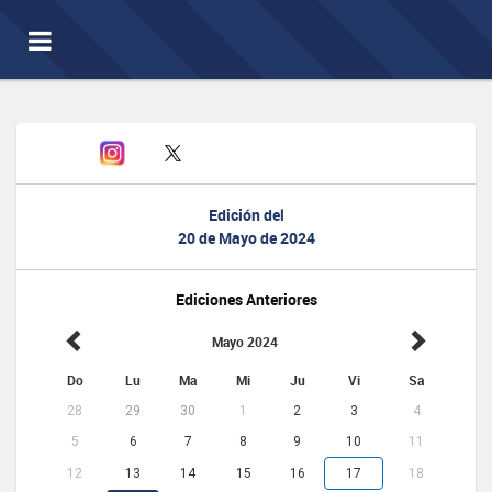
Toggle
navigation
Edición del
20 de Mayo de 2024
Ediciones Anteriores
Mayo 2024
Do
Lu
Ma
Mi
Ju
Vi
Sa
28
29
30
1
2
3
4
5
6
7
8
9
10
11
12
13
14
15
16
17
18