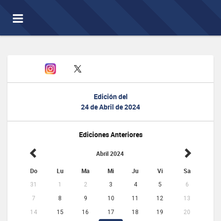
Toggle
navigation
Edición del
24 de Abril de 2024
Ediciones Anteriores
Abril 2024
Do
Lu
Ma
Mi
Ju
Vi
Sa
31
1
2
3
4
5
6
7
8
9
10
11
12
13
14
15
16
17
18
19
20