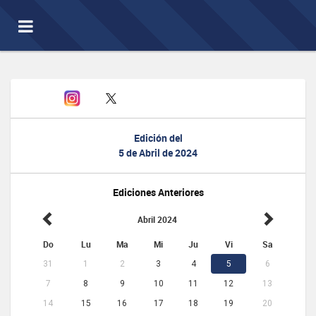
Toggle
navigation
Edición del
5 de Abril de 2024
Ediciones Anteriores
Abril 2024
Do
Lu
Ma
Mi
Ju
Vi
Sa
31
1
2
3
4
5
6
7
8
9
10
11
12
13
14
15
16
17
18
19
20