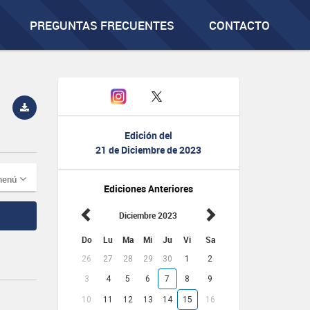
PREGUNTAS FRECUENTES
CONTACTO
Edición del
21 de Diciembre de 2023
menú
Ediciones Anteriores
Diciembre 2023
Do
Lu
Ma
Mi
Ju
Vi
Sa
26
27
28
29
30
1
2
3
4
5
6
7
8
9
10
11
12
13
14
15
16