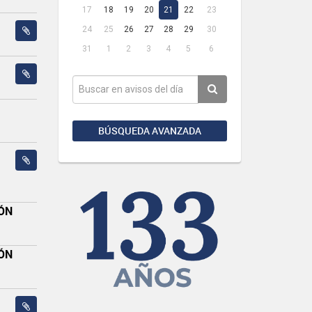
17
18
19
20
21
22
23
24
25
26
27
28
29
30
31
1
2
3
4
5
6
BÚSQUEDA AVANZADA
LÓN
LÓN