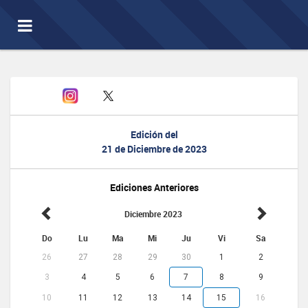
Toggle
navigation
Edición del
21 de Diciembre de 2023
Ediciones Anteriores
Diciembre 2023
Do
Lu
Ma
Mi
Ju
Vi
Sa
26
27
28
29
30
1
2
3
4
5
6
7
8
9
10
11
12
13
14
15
16