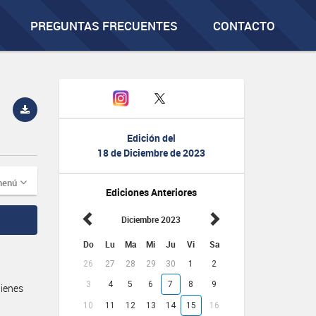
PREGUNTAS FRECUENTES
CONTACTO
Edición del
18 de Diciembre de 2023
menú
Ediciones Anteriores
Diciembre 2023
Do
Lu
Ma
Mi
Ju
Vi
Sa
26
27
28
29
30
1
2
3
4
5
6
7
8
9
Bienes
10
11
12
13
14
15
16