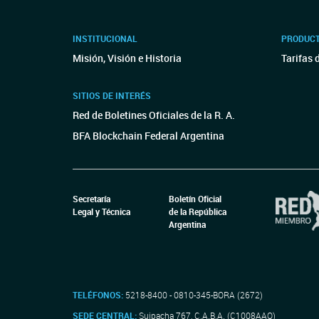
INSTITUCIONAL
PRODUCT
Misión, Visión e Historia
Tarifas 
SITIOS DE INTERÉS
Red de Boletines Oficiales de la R. A.
BFA Blockchain Federal Argentina
Secretaría
Boletín Oficial
Legal y Técnica
de la República
Argentina
TELÉFONOS:
5218-8400 - 0810-345-BORA (2672)
SEDE CENTRAL:
Suipacha 767, C.A.B.A. (C1008AAO)