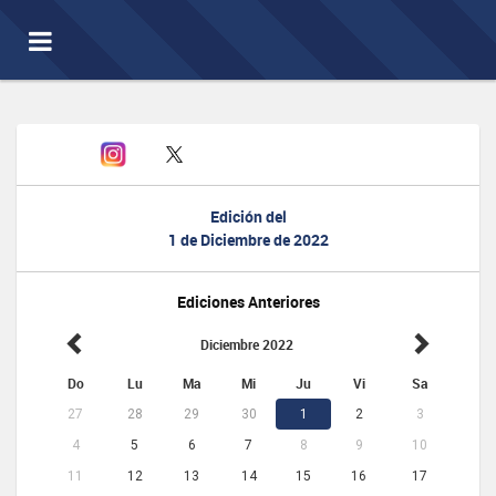
Toggle
navigation
Edición del
1 de Diciembre de 2022
Ediciones Anteriores
Diciembre 2022
Do
Lu
Ma
Mi
Ju
Vi
Sa
27
28
29
30
1
2
3
4
5
6
7
8
9
10
11
12
13
14
15
16
17