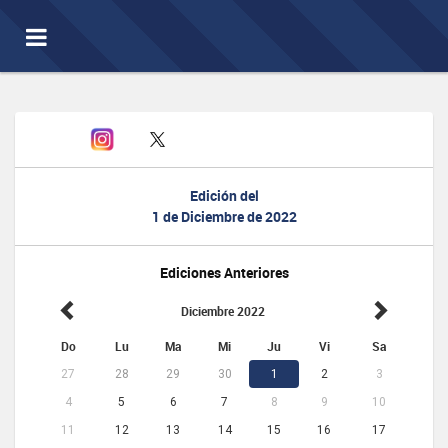
Toggle
navigation
Edición del
1 de Diciembre de 2022
Ediciones Anteriores
Diciembre 2022
Do
Lu
Ma
Mi
Ju
Vi
Sa
27
28
29
30
1
2
3
4
5
6
7
8
9
10
11
12
13
14
15
16
17