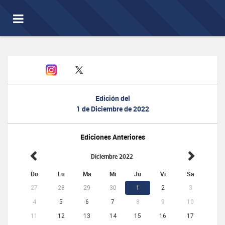
Toggle
navigation
Edición del
1 de Diciembre de 2022
Ediciones Anteriores
Diciembre 2022
Do
Lu
Ma
Mi
Ju
Vi
Sa
27
28
29
30
1
2
3
4
5
6
7
8
9
10
11
12
13
14
15
16
17