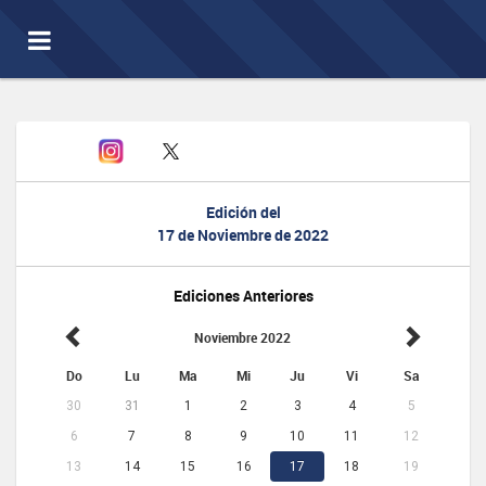
Toggle
navigation
Edición del
17 de Noviembre de 2022
Ediciones Anteriores
Noviembre 2022
Do
Lu
Ma
Mi
Ju
Vi
Sa
30
31
1
2
3
4
5
6
7
8
9
10
11
12
13
14
15
16
17
18
19