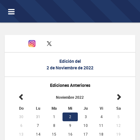
Toggle
navigation
Edición del
2 de Noviembre de 2022
Ediciones Anteriores
Noviembre 2022
Do
Lu
Ma
Mi
Ju
Vi
Sa
30
31
1
2
3
4
5
6
7
8
9
10
11
12
13
14
15
16
17
18
19