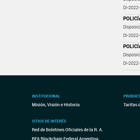
DI-202
POLIC
Disposi
DI-202
POLIC
Disposi
DI-202
INSTITUCIONAL
PRODUCT
Misión, Visión e Historia
Tarifas 
SITIOS DE INTERÉS
Red de Boletines Oficiales de la R. A.
BFA Blockchain Federal Argentina