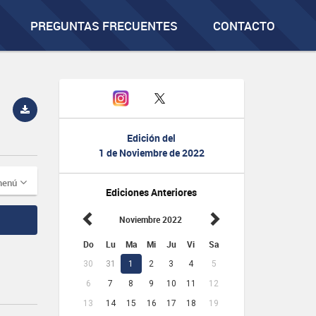
PREGUNTAS FRECUENTES
CONTACTO
Edición del
1 de Noviembre de 2022
menú
Ediciones Anteriores
Noviembre 2022
Do
Lu
Ma
Mi
Ju
Vi
Sa
30
31
1
2
3
4
5
6
7
8
9
10
11
12
13
14
15
16
17
18
19