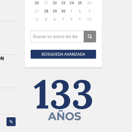
20
21
22
23
24
25
26
27
28
29
30
1
2
3
4
5
6
7
8
9
10
BÚSQUEDA AVANZADA
ÓN