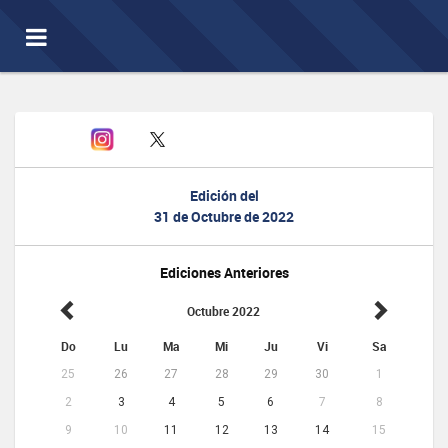
Toggle
navigation
Edición del
31 de Octubre de 2022
Ediciones Anteriores
Octubre 2022
Do
Lu
Ma
Mi
Ju
Vi
Sa
25
26
27
28
29
30
1
2
3
4
5
6
7
8
9
10
11
12
13
14
15