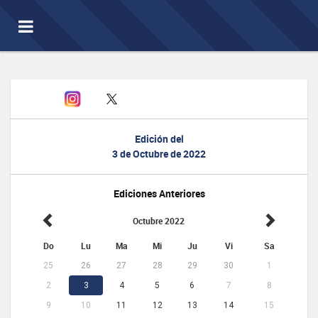
Toggle
navigation
Edición del
3 de Octubre de 2022
Ediciones Anteriores
Octubre 2022
Do
Lu
Ma
Mi
Ju
Vi
Sa
25
26
27
28
29
30
1
2
3
4
5
6
7
8
9
10
11
12
13
14
15