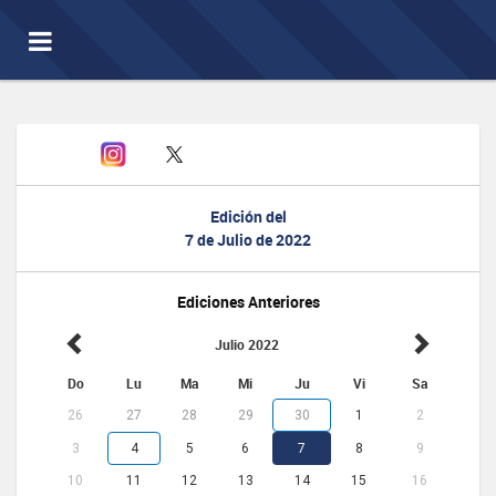
Toggle
navigation
Edición del
7 de Julio de 2022
Ediciones Anteriores
Julio 2022
Do
Lu
Ma
Mi
Ju
Vi
Sa
26
27
28
29
30
1
2
3
4
5
6
7
8
9
10
11
12
13
14
15
16