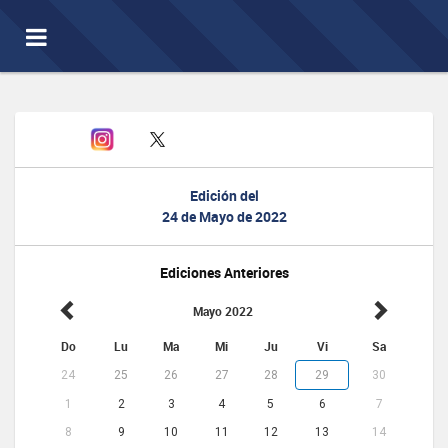
Toggle
navigation
Edición del
24 de Mayo de 2022
Ediciones Anteriores
Mayo 2022
Do
Lu
Ma
Mi
Ju
Vi
Sa
24
25
26
27
28
29
30
1
2
3
4
5
6
7
8
9
10
11
12
13
14