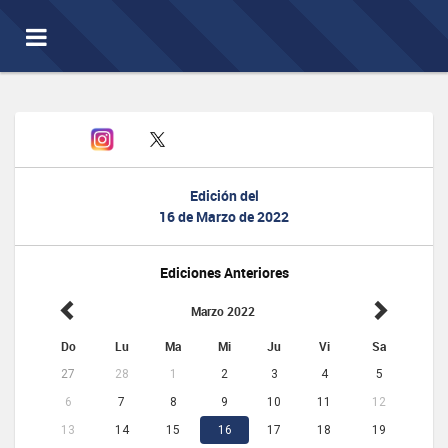
Toggle
navigation
Edición del
16 de Marzo de 2022
Ediciones Anteriores
Marzo 2022
Do
Lu
Ma
Mi
Ju
Vi
Sa
27
28
1
2
3
4
5
6
7
8
9
10
11
12
13
14
15
16
17
18
19