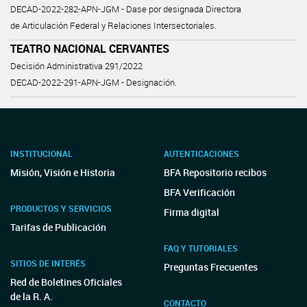
DECAD-2022-282-APN-JGM - Dase por designada Directora
de Articulación Federal y Relaciones Intersectoriales.
TEATRO NACIONAL CERVANTES
Decisión Administrativa 291/2022
DECAD-2022-291-APN-JGM - Designación.
INSTITUCIONAL
AUTENTICACIONES
Misión, Visión e Historia
BFA Repositorio recibos
BFA Verificación
PRODUCTOS Y SERVICIOS
Firma digital
Tarifas de Publicación
FAQ Y TUTORIALES
SITIOS DE INTERÉS
Preguntas Frecuentes
Red de Boletines Oficiales
de la R. A.
CONTACTO