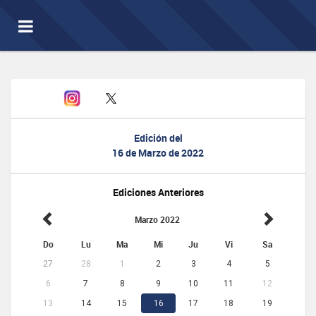
Toggle
navigation
Edición del
16 de Marzo de 2022
Ediciones Anteriores
Marzo 2022
Do
Lu
Ma
Mi
Ju
Vi
Sa
27
28
1
2
3
4
5
6
7
8
9
10
11
12
13
14
15
16
17
18
19