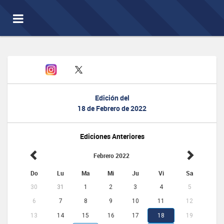
Toggle
navigation
Edición del
18 de Febrero de 2022
Ediciones Anteriores
Febrero 2022
Do
Lu
Ma
Mi
Ju
Vi
Sa
30
31
1
2
3
4
5
6
7
8
9
10
11
12
13
14
15
16
17
18
19