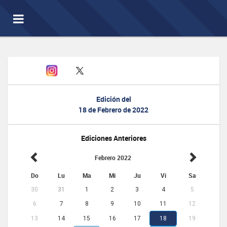
Toggle
navigation
Edición del
18 de Febrero de 2022
Ediciones Anteriores
Febrero 2022
Do
Lu
Ma
Mi
Ju
Vi
Sa
30
31
1
2
3
4
5
6
7
8
9
10
11
12
13
14
15
16
17
18
19