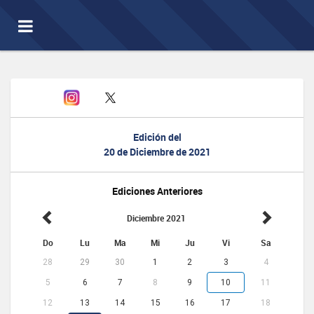
Toggle
navigation
Edición del
20 de Diciembre de 2021
Ediciones Anteriores
Diciembre 2021
Do
Lu
Ma
Mi
Ju
Vi
Sa
28
29
30
1
2
3
4
5
6
7
8
9
10
11
12
13
14
15
16
17
18