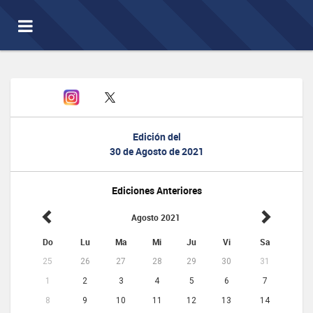
Toggle
navigation
Edición del
30 de Agosto de 2021
Ediciones Anteriores
Agosto 2021
Do
Lu
Ma
Mi
Ju
Vi
Sa
25
26
27
28
29
30
31
1
2
3
4
5
6
7
8
9
10
11
12
13
14