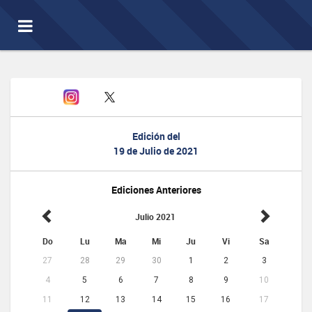
Toggle
navigation
Edición del
19 de Julio de 2021
Ediciones Anteriores
Julio 2021
Do
Lu
Ma
Mi
Ju
Vi
Sa
27
28
29
30
1
2
3
4
5
6
7
8
9
10
11
12
13
14
15
16
17