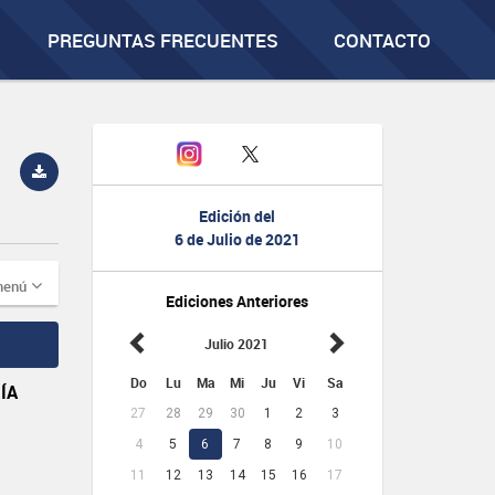
PREGUNTAS FRECUENTES
CONTACTO
Edición del
6 de Julio de 2021
menú
Ediciones Anteriores
Julio 2021
Do
Lu
Ma
Mi
Ju
Vi
Sa
ÍA
27
28
29
30
1
2
3
4
5
6
7
8
9
10
11
12
13
14
15
16
17