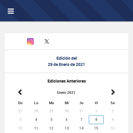
Toggle
navigation
Edición del
29 de Enero de 2021
Ediciones Anteriores
Enero 2021
Do
Lu
Ma
Mi
Ju
Vi
Sa
27
28
29
30
31
1
2
3
4
5
6
7
8
9
10
11
12
13
14
15
16