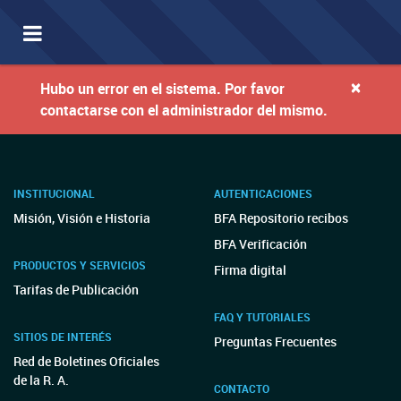
Toggle
navigation
×
Hubo un error en el sistema. Por favor
contactarse con el administrador del mismo.
INSTITUCIONAL
AUTENTICACIONES
Misión, Visión e Historia
BFA Repositorio recibos
BFA Verificación
PRODUCTOS Y SERVICIOS
Firma digital
Tarifas de Publicación
FAQ Y TUTORIALES
SITIOS DE INTERÉS
Preguntas Frecuentes
Red de Boletines Oficiales
de la R. A.
CONTACTO