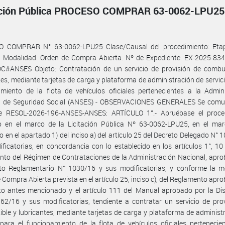
ación Pública PROCESO COMPRAR 63-0062-LPU25
 COMPRAR N° 63-0062-LPU25 Clase/Causal del procedimiento: Eta
l Modalidad: Orden de Compra Abierta. Nº de Expediente: EX-2025-834
C#ANSES Objeto: Contratación de un servicio de provisión de combus
tes, mediante tarjetas de carga y plataforma de administración de servici
miento de la flota de vehículos oficiales pertenecientes a la Admin
l de Seguridad Social (ANSES) - OBSERVACIONES GENERALES Se comu
e RESOL-2026-196-ANSES-ANSES: ARTÍCULO 1°.- Apruébase el proce
do en el marco de la Licitación Pública Nº 63-0062-LPU25, en el mar
o en el apartado 1) del inciso a) del artículo 25 del Decreto Delegado N° 
ficatorias, en concordancia con lo establecido en los artículos 1°, 10
to del Régimen de Contrataciones de la Administración Nacional, apr
eto Reglamentario N° 1030/16 y sus modificatorias, y conforme la m
 Compra Abierta prevista en el artículo 25, inciso c), del Reglamento apr
to antes mencionado y el artículo 111 del Manual aprobado por la Di
2/16 y sus modificatorias, tendiente a contratar un servicio de pro
ble y lubricantes, mediante tarjetas de carga y plataforma de administ
 para el funcionamiento de la flota de vehículos oficiales pertenecie