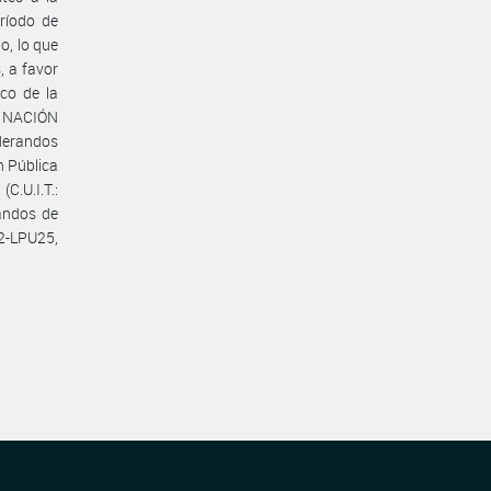
ríodo de
o, lo que
, a favor
rco de la
A NACIÓN
iderandos
n Pública
C.U.I.T.:
andos de
62-LPU25,