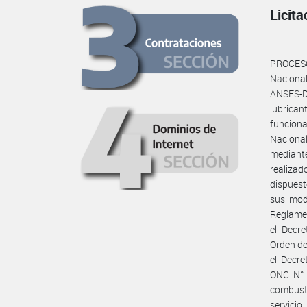
Licit
PROCESO
Naciona
ANSES-D
lubrican
funciona
Naciona
mediant
realiza
dispuest
sus modi
Reglamen
el Decr
Orden de
el Decre
ONC N° 6
combusti
servicio