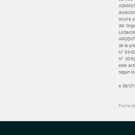
ADMINIS
duración
ocurra p
del Orga
Licitaci
ARGENTIN
de la pr
N° 63-00
N° 30-6
este act
según lo
e. 08/0
Fecha d