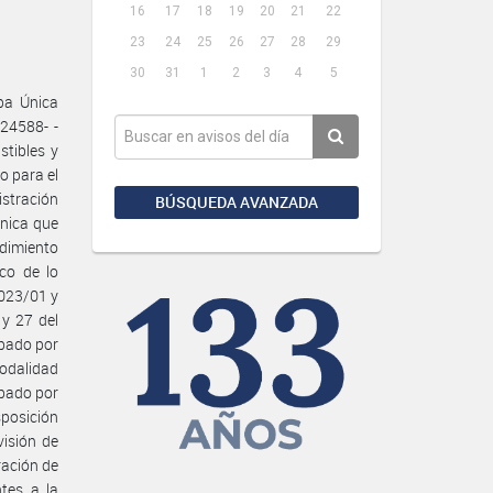
16
17
18
19
20
21
22
23
24
25
26
27
28
29
30
31
1
2
3
4
5
pa Única
24588- -
tibles y
o para el
istración
BÚSQUEDA AVANZADA
nica que
dimiento
co de lo
1023/01 y
 y 27 del
obado por
odalidad
obado por
sposición
visión de
ración de
ntes a la