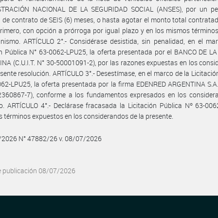
TRACIÓN NACIONAL DE LA SEGURIDAD SOCIAL (ANSES), por un pe
 de contrato de SEIS (6) meses, o hasta agotar el monto total contratad
rimero, con opción a prórroga por igual plazo y en los mismos términos
nismo. ARTÍCULO 2°.- Considérase desistida, sin penalidad, en el ma
ón Pública N° 63-0062-LPU25, la oferta presentada por el BANCO DE L
A (C.U.I.T. N° 30-50001091-2), por las razones expuestas en los cons
esente resolución. ARTÍCULO 3°.- Desestímase, en el marco de la Licitació
62-LPU25, la oferta presentada por la firma EDENRED ARGENTINA S.A. (
2360867-7), conforme a los fundamentos expresados en los consider
o. ARTÍCULO 4°.- Declárase fracasada la Licitación Pública Nº 63-00
s términos expuestos en los considerandos de la presente.
7/2026 N° 47882/26 v. 08/07/2026
e publicación 08/07/2026