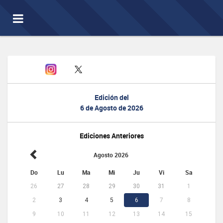
Toggle
navigation
Edición del
6 de Agosto de 2026
Ediciones Anteriores
Agosto 2026
Do
Lu
Ma
Mi
Ju
Vi
Sa
26
27
28
29
30
31
1
2
3
4
5
6
7
8
9
10
11
12
13
14
15