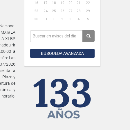
16
17
18
19
20
21
22
23
24
25
26
27
28
29
30
31
1
2
3
4
5
Nacional
CBMXI#EA
LA XI BR
 adquirir
:00:00 a
BÚSQUEDA AVANZADA
ción: Las
/07/2026
esentar a
. Plazo y
ertura de
rónica y
 horario: