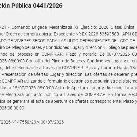
ación Pública 0441/2026
/21 - Comando Brigada Mecanizada XI Ejercicio: 2026 Clase: Única 
ad: Orden de compra abierta Expediente N°: EX-2026-63693580- -APN-
 ADQ DE VIVERES SECOS PARA LAS UUDD DEPENDIENTES DEL CDO DE 
ro del Pliego de Bases y Condiciones Lugar y dirección: El pliego se puede
pando del proceso en COMPR.AR. Plazo y horario: De 08/07/2026 08
26 08:00:00 Consulta del Pliego de Bases y Condiciones Lugar y direc
s, deben efectuarse a través de COMPR.AR. Plazo y horario: Hasta 13
 Presentación de Ofertas Lugar y dirección: Las ofertas se deberán pr
e COMPR.AR utilizando el formulario electrónico que suministre el sistema
 Hasta 15/07/2026 08:00:00 Acto de Apertura Lugar y dirección: La ap
 se efectuará por acto público a través de COMPR.AR. En forma elect
ca se generará el acta de apertura de ofertas correspondiente. Plazo y
026 08:00:00
7/2026 N° 47559/26 v. 08/07/2026