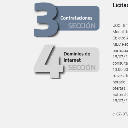
Licit
UOC: 84
Modalid
Objeto:
MEC Reti
partici
15/07/20
consulta
13:00:00
través d
horario:
ofertas
automáti
15/07/2
e. 07/0