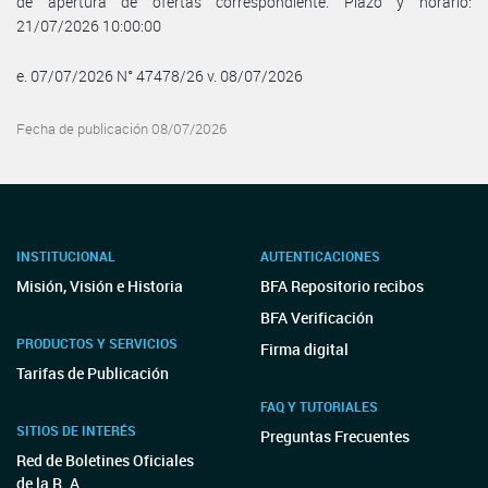
de apertura de ofertas correspondiente. Plazo y horario:
21/07/2026 10:00:00
e. 07/07/2026 N° 47478/26 v. 08/07/2026
Fecha de publicación 08/07/2026
INSTITUCIONAL
AUTENTICACIONES
Misión, Visión e Historia
BFA Repositorio recibos
BFA Verificación
PRODUCTOS Y SERVICIOS
Firma digital
Tarifas de Publicación
FAQ Y TUTORIALES
SITIOS DE INTERÉS
Preguntas Frecuentes
Red de Boletines Oficiales
de la R. A.