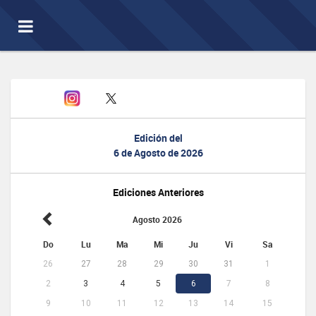
Toggle
navigation
Edición del
6 de Agosto de 2026
Ediciones Anteriores
Agosto 2026
Do
Lu
Ma
Mi
Ju
Vi
Sa
26
27
28
29
30
31
1
2
3
4
5
6
7
8
9
10
11
12
13
14
15