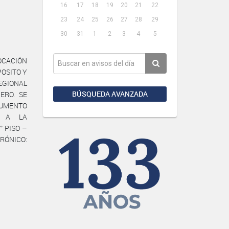
16
17
18
19
20
21
22
23
24
25
26
27
28
29
30
31
1
2
3
4
5
LOCACIÓN
POSITO Y
EGIONAL
BÚSQUEDA AVANZADA
ERO. SE
OCUMENTO
TE A LA
° PISO –
ÓNICO: