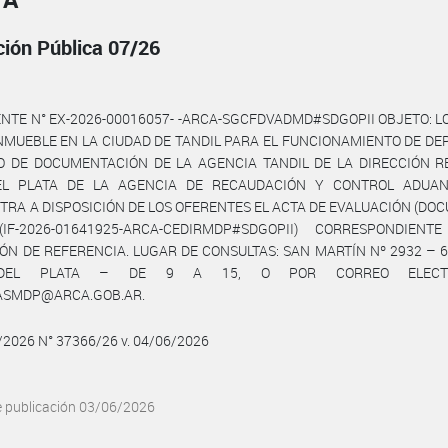
ción Pública 07/26
NTE N° EX-2026-00016057- -ARCA-SGCFDVADMD#SDGOPII OBJETO: 
NMUEBLE EN LA CIUDAD DE TANDIL PARA EL FUNCIONAMIENTO DE DE
O DE DOCUMENTACIÓN DE LA AGENCIA TANDIL DE LA DIRECCIÓN R
L PLATA DE LA AGENCIA DE RECAUDACIÓN Y CONTROL ADUAN
RA A DISPOSICIÓN DE LOS OFERENTES EL ACTA DE EVALUACIÓN (D
IF-2026-01641925-ARCA-CEDIRMDP#SDGOPII) CORRESPONDIEN
IÓN DE REFERENCIA. LUGAR DE CONSULTAS: SAN MARTÍN Nº 2932 – 6
EL PLATA – DE 9 A 15, O POR CORREO ELECTR
SMDP@ARCA.GOB.AR.
6/2026 N° 37366/26 v. 04/06/2026
e publicación 03/06/2026