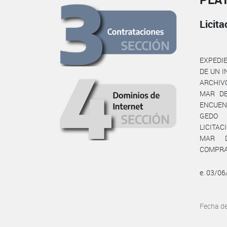
Licita
EXPEDIE
DE UN I
ARCHIV
MAR DE
ENCUENT
GEDO (
LICITAC
MAR D
COMPRA
e. 03/0
Fecha d