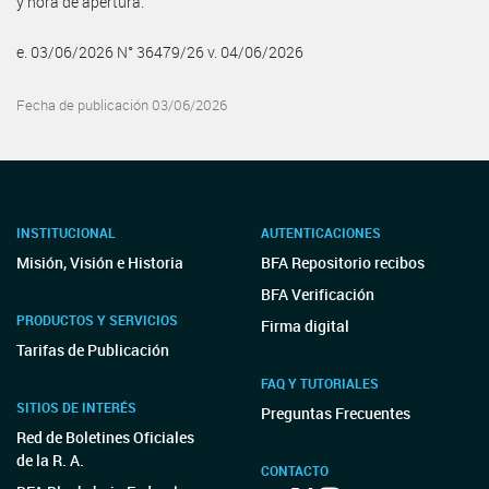
y hora de apertura.
e. 03/06/2026 N° 36479/26 v. 04/06/2026
Fecha de publicación 03/06/2026
INSTITUCIONAL
AUTENTICACIONES
Misión, Visión e Historia
BFA Repositorio recibos
BFA Verificación
PRODUCTOS Y SERVICIOS
Firma digital
Tarifas de Publicación
FAQ Y TUTORIALES
SITIOS DE INTERÉS
Preguntas Frecuentes
Red de Boletines Oficiales
de la R. A.
CONTACTO