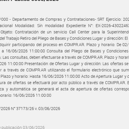
/000 - Departamento de Compras y Contrataciones- SRT Ejercicio: 202
acional Modalidad: Sin modalidad Expediente N°: EX-2026-4302246
Objeto: Contratación de un servicio Call Center para la Superintend
del Trabajo Retiro del Pliego de Bases y Condiciones Lugar y dirección: El 
quirir participando del proceso en COMPR.AR. Plazo y horario: De 02
0 a 16/06/2026 11:00:00 Consulta del Pliego de Bases y Condiciones
n: Las consultas, deben efectuarse a través de COMPR.AR. Plazo y horar
26 11:00:00 Presentación de Ofertas Lugar y dirección: Las ofertas s
r a través de COMPR.AR utilizando el formulario electrónico que sumi
 Plazo y horario: Hasta 16/06/2026 11:00:00 Acto de Apertura Lugar y d
ura de ofertas se efectuará por acto público a través de COMPR.AR. 
ica y automática se generará el acta de apertura de ofertas corresp
horario: 16/06/2026 11:00:00
6/2026 N° 37173/26 v. 03/06/2026
e publicación 03/06/2026