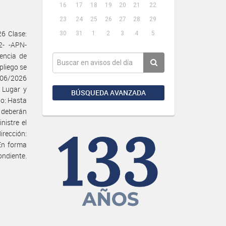
16
17
18
19
20
21
22
23
24
25
26
27
28
29
6 Clase:
30
31
1
2
3
4
5
2- -APN-
encia de
pliego se
/06/2026
 Lugar y
BÚSQUEDA AVANZADA
io: Hasta
e deberán
nistre el
irección:
En forma
ondiente.