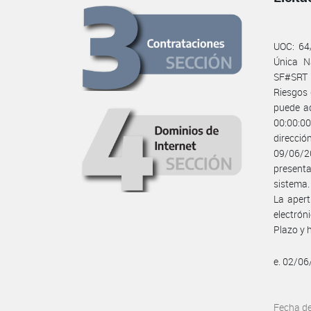
UOC: 64
Única N
SF#SRT 
Riesgos 
puede ad
00:00:0
direcció
09/06/20
presenta
sistema.
La apert
electrón
Plazo y 
e. 02/0
Fecha d