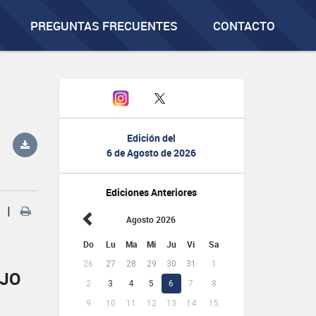
PREGUNTAS FRECUENTES
CONTACTO
Edición del
6 de Agosto de 2026
Ediciones Anteriores
|
Agosto 2026
Do
Lu
Ma
Mi
Ju
Vi
Sa
26
27
28
29
30
31
1
AJO
2
3
4
5
6
7
8
9
10
11
12
13
14
15