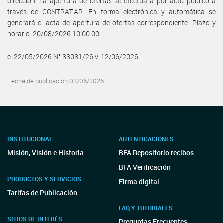
dirección: La apertura de ofertas se efectuará por acto público a
través de CONTRAT.AR. En forma electrónica y automática se
generará el acta de apertura de ofertas correspondiente. Plazo y
horario: 20/08/2026 10:00:00
e. 22/05/2026 N° 33031/26 v. 12/06/2026
Fecha de publicación 03/06/2026
INSTITUCIONAL
AUTENTICACIONES
Misión, Visión e Historia
BFA Repositorio recibos
BFA Verificación
PRODUCTOS Y SERVICIOS
Firma digital
Tarifas de Publicación
FAQ Y TUTORIALES
SITIOS DE INTERÉS
Preguntas Frecuentes