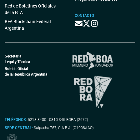
Red de Boletines Oficiales
de la R. A.
CONTACTO
BFA Blockchain Federal
Argentina
Secretaría
Legal y Técnica
Boletín Oficial
de la República Argentina
TELÉFONOS:
5218-8400 - 0810-345-BORA (2672)
SEDE CENTRAL:
Suipacha 767, C.A.B.A. (C1008AAO)