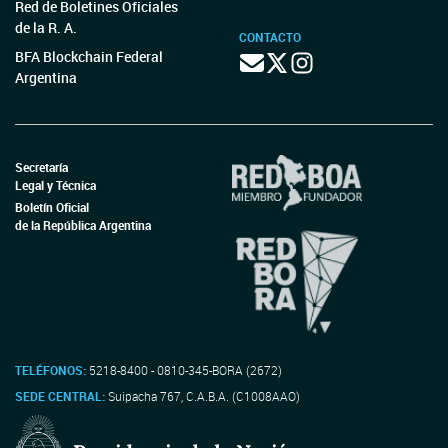
Red de Boletines Oficiales
de la R. A.
CONTACTO
BFA Blockchain Federal
Argentina
Secretaría
Legal y Técnica
Boletín Oficial
de la República Argentina
TELÉFONOS:
5218-8400 - 0810-345-BORA (2672)
SEDE CENTRAL:
Suipacha 767, C.A.B.A. (C1008AAO)