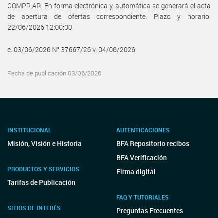
COMPR.AR. En forma electrónica y automática se generará el acta
de apertura de ofertas correspondiente. Plazo y horario:
22/06/2026 12:00:00
e. 03/06/2026 N° 37667/26 v. 04/06/2026
Fecha de publicación 03/06/2026
INSTITUCIONAL
AUTENTICACIONES
Misión, Visión e Historia
BFA Repositorio recibos
BFA Verificación
PRODUCTOS Y SERVICIOS
Firma digital
Tarifas de Publicación
FAQ Y TUTORIALES
SITIOS DE INTERÉS
Preguntas Frecuentes