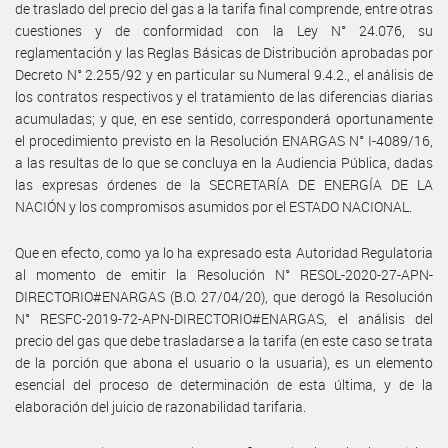
de traslado del precio del gas a la tarifa final comprende, entre otras
cuestiones y de conformidad con la Ley N° 24.076, su
reglamentación y las Reglas Básicas de Distribución aprobadas por
Decreto N° 2.255/92 y en particular su Numeral 9.4.2., el análisis de
los contratos respectivos y el tratamiento de las diferencias diarias
acumuladas; y que, en ese sentido, corresponderá oportunamente
el procedimiento previsto en la Resolución ENARGAS N° I-4089/16,
a las resultas de lo que se concluya en la Audiencia Pública, dadas
las expresas órdenes de la SECRETARÍA DE ENERGÍA DE LA
NACIÓN y los compromisos asumidos por el ESTADO NACIONAL.
Que en efecto, como ya lo ha expresado esta Autoridad Regulatoria
al momento de emitir la Resolución N° RESOL-2020-27-APN-
DIRECTORIO#ENARGAS (B.O. 27/04/20), que derogó la Resolución
N° RESFC-2019-72-APN-DIRECTORIO#ENARGAS, el análisis del
precio del gas que debe trasladarse a la tarifa (en este caso se trata
de la porción que abona el usuario o la usuaria), es un elemento
esencial del proceso de determinación de esta última, y de la
elaboración del juicio de razonabilidad tarifaria.