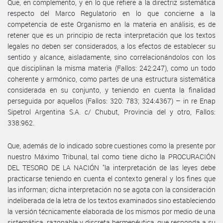
Que, en complemento, y en lo que refiere a la directriz sistemática
respecto del Marco Regulatorio en lo que concierne a la
competencia de este Organismo en la materia en análisis, es de
retener que es un principio de recta interpretación que los textos
legales no deben ser considerados, a los efectos de establecer su
sentido y alcance, aisladamente, sino correlacionándolos con los
que disciplinan la misma materia (Fallos: 242:247), como un todo
coherente y armónico, como partes de una estructura sistemática
considerada en su conjunto, y teniendo en cuenta la finalidad
perseguida por aquellos (Fallos: 320: 783; 324:4367) – in re Enap
Sipetrol Argentina S.A. c/ Chubut, Provincia del y otro, Fallos:
338:962.
Que, además de lo indicado sobre cuestiones como la presente por
nuestro Máximo Tribunal, tal como tiene dicho la PROCURACIÓN
DEL TESORO DE LA NACIÓN "la interpretación de las leyes debe
practicarse teniendo en cuenta el contexto general y los fines que
las informan; dicha interpretación no se agota con la consideración
indeliberada de la letra de los textos examinados sino estableciendo
la versión técnicamente elaborada de los mismos por medio de una
sistemática, razonable y discreta hermenéutica, que responda a su