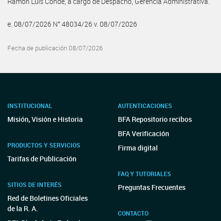
Ramon Luis Conde, a cargo de Despacho, Gerencia Administrativa.
e. 08/07/2026 N° 48034/26 v. 08/07/2026
Fecha de publicación 08/07/2026
INSTITUCIONAL
AUTENTICACIONES
Misión, Visión e Historia
BFA Repositorio recibos
BFA Verificación
PRODUCTOS Y SERVICIOS
Firma digital
Tarifas de Publicación
FAQ Y TUTORIALES
SITIOS DE INTERÉS
Preguntas Frecuentes
Red de Boletines Oficiales
de la R. A.
CONTACTO