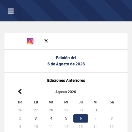
Toggle
navigation
Edición del
6 de Agosto de 2026
Ediciones Anteriores
Agosto 2026
Do
Lu
Ma
Mi
Ju
Vi
Sa
26
27
28
29
30
31
1
2
3
4
5
6
7
8
9
10
11
12
13
14
15