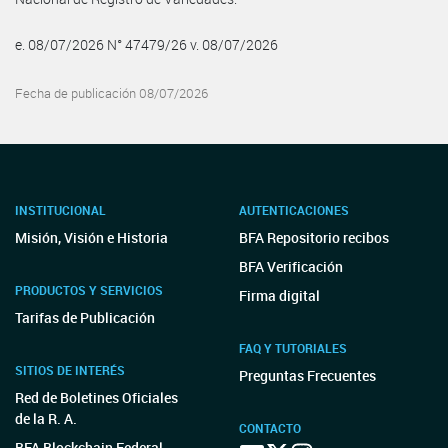
e. 08/07/2026 N° 47479/26 v. 08/07/2026
Fecha de publicación 08/07/2026
INSTITUCIONAL
AUTENTICACIONES
Misión, Visión e Historia
BFA Repositorio recibos
BFA Verificación
PRODUCTOS Y SERVICIOS
Firma digital
Tarifas de Publicación
FAQ Y TUTORIALES
SITIOS DE INTERÉS
Preguntas Frecuentes
Red de Boletines Oficiales
de la R. A.
CONTACTO
BFA Blockchain Federal