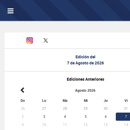
Toggle
navigation
Edición del
7 de Agosto de 2026
Ediciones Anteriores
Agosto 2026
Do
Lu
Ma
Mi
Ju
Vi
26
27
28
29
30
31
2
3
4
5
6
7
9
10
11
12
13
14