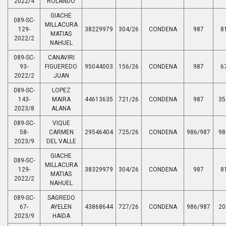
2022/4
ROLANDO
GIACHE
089-SC-
MILLACURA
129-
38229979
304/26
CONDENA
987
8
MATIAS
2022/2
NAHUEL
089-SC-
CANAVIRI
93-
FIGUEREDO
95044003
156/26
CONDENA
987
6
2022/2
JUAN
089-SC-
LOPEZ
143-
MAIRA
44613635
721/26
CONDENA
987
35
2023/8
ALANA
089-SC-
VIQUE
58-
CARMEN
29546404
725/26
CONDENA
986/987
98
2023/9
DEL VALLE
GIACHE
089-SC-
MILLACURA
129-
38329979
304/26
CONDENA
987
8
MATIAS
2022/2
NAHUEL
089-SC-
SAGREDO
67-
AYELEN
43868644
727/26
CONDENA
986/987
20
2023/9
HAIDA