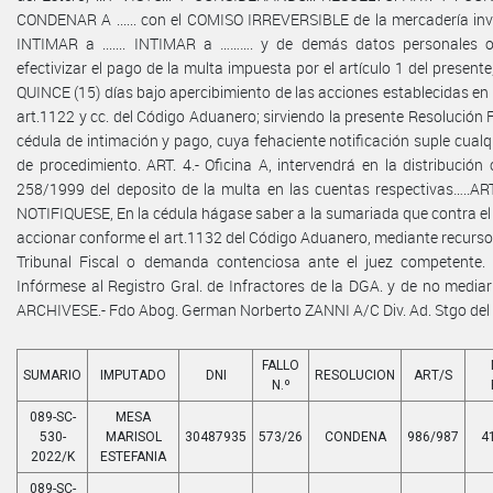
CONDENAR A ...... con el COMISO IRREVERSIBLE de la mercadería invo
INTIMAR a ....... INTIMAR a ………. y de demás datos personales 
efectivizar el pago de la multa impuesta por el artículo 1 del presente
QUINCE (15) días bajo apercibimiento de las acciones establecidas en 
art.1122 y cc. del Código Aduanero; sirviendo la presente Resolución 
cédula de intimación y pago, cuya fehaciente notificación suple cualq
de procedimiento. ART. 4.- Oficina A, intervendrá en la distribución
258/1999 del deposito de la multa en las cuentas respectivas…..AR
NOTIFIQUESE, En la cédula hágase saber a la sumariada que contra el 
accionar conforme el art.1132 del Código Aduanero, mediante recurso 
Tribunal Fiscal o demanda contenciosa ante el juez competente.
Infórmese al Registro Gral. de Infractores de la DGA. y de no mediar 
ARCHIVESE.- Fdo Abog. German Norberto ZANNI A/C Div. Ad. Stgo del 
FALLO
SUMARIO
IMPUTADO
DNI
RESOLUCION
ART/S
N.º
089-SC-
MESA
530-
MARISOL
30487935
573/26
CONDENA
986/987
4
2022/K
ESTEFANIA
089-SC-