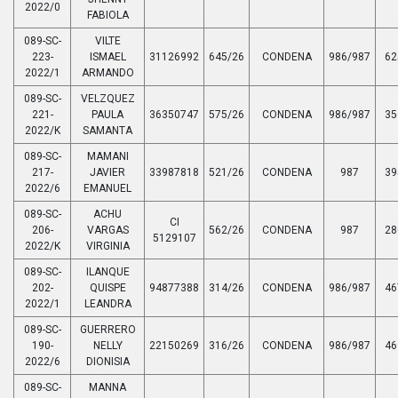
2022/0
FABIOLA
089-SC-
VILTE
223-
ISMAEL
31126992
645/26
CONDENA
986/987
62
2022/1
ARMANDO
089-SC-
VELZQUEZ
221-
PAULA
36350747
575/26
CONDENA
986/987
35
2022/K
SAMANTA
089-SC-
MAMANI
217-
JAVIER
33987818
521/26
CONDENA
987
39
2022/6
EMANUEL
089-SC-
ACHU
CI
206-
VARGAS
562/26
CONDENA
987
28
5129107
2022/K
VIRGINIA
089-SC-
ILANQUE
202-
QUISPE
94877388
314/26
CONDENA
986/987
46
2022/1
LEANDRA
089-SC-
GUERRERO
190-
NELLY
22150269
316/26
CONDENA
986/987
46
2022/6
DIONISIA
089-SC-
MANNA