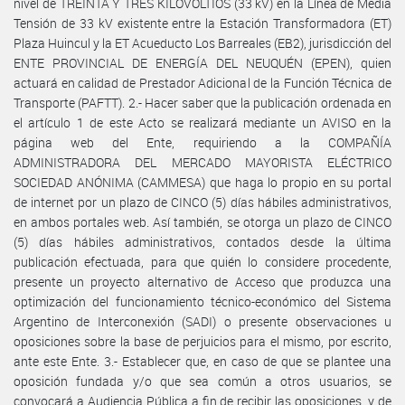
nivel de TREINTA Y TRES KILOVOLTIOS (33 kV) en la Línea de Media
Tensión de 33 kV existente entre la Estación Transformadora (ET)
Plaza Huincul y la ET Acueducto Los Barreales (EB2), jurisdicción del
ENTE PROVINCIAL DE ENERGÍA DEL NEUQUÉN (EPEN), quien
actuará en calidad de Prestador Adicional de la Función Técnica de
Transporte (PAFTT). 2.- Hacer saber que la publicación ordenada en
el artículo 1 de este Acto se realizará mediante un AVISO en la
página web del Ente, requiriendo a la COMPAÑÍA
ADMINISTRADORA DEL MERCADO MAYORISTA ELÉCTRICO
SOCIEDAD ANÓNIMA (CAMMESA) que haga lo propio en su portal
de internet por un plazo de CINCO (5) días hábiles administrativos,
en ambos portales web. Así también, se otorga un plazo de CINCO
(5) días hábiles administrativos, contados desde la última
publicación efectuada, para que quién lo considere procedente,
presente un proyecto alternativo de Acceso que produzca una
optimización del funcionamiento técnico-económico del Sistema
Argentino de Interconexión (SADI) o presente observaciones u
oposiciones sobre la base de perjuicios para el mismo, por escrito,
ante este Ente. 3.- Establecer que, en caso de que se plantee una
oposición fundada y/o que sea común a otros usuarios, se
convocará a Audiencia Pública a fin de recibir las oposiciones, y de