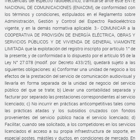
frecuencias del espectro radioeléctrico, tramitarse ante este ENTE
NACIONAL DE COMUNICACIONES (ENACOM), de conformidad con
los términos y condiciones, estipulados en el Reglamento sobre
Administración, Gestión y Control del Espectro Radioeléctrico
vigente, y en la demás normativa aplicable. 3.- COMUNICAR a la
COOPERATIVA DE PROVISIÓN DE ENERGÍA ELÉCTRICA, OBRAS Y
SERVICIOS PÚBLICOS Y DE VIVIENDA DE GENERAL VIAMONTE
LIMITADA que la explotación del registro inscripto por artículo 1° de
la presente, y de conformidad a lo dispuesto por el artículo 95 de la
Ley N° 27.078 (modif. por Decreto 433/25), quedará sujeto a las
siguientes obligaciones: a) Conformar una unidad de negocio a los
efectos de la prestación del servicio de comunicación audiovisual y
llevarla en forma separada de la unidad de negocio del servicio
público del que se trate; b) Llevar una contabilidad separada y
facturar por separado las prestaciones correspondientes al servicio
licenciado; c) No incurrir en prácticas anticompetitivas tales como
las prácticas atadas y los subsidios cruzados con fondos
provenientes del servicio público hacia el servicio licenciado; d)
Facilitar, cuando sea solicitado, a los competidores en los servicios
licenciados el acceso a su propia infraestructura de soporte, en
especial postes, mástiles y ductos, en condiciones de mercado. En