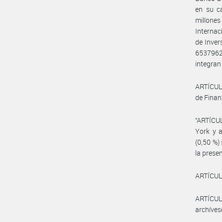
en su c
millone
Internac
de Inver
6537962
integran
ARTÍCULO
de Finan
“ARTÍCUL
York y a
(0,50 %)
la presen
ARTÍCULO
ARTÍCULO
archíves