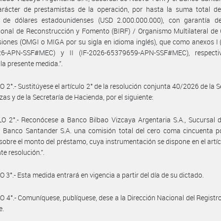
arácter de prestamistas de la operación, por hasta la suma total de
s de dólares estadounidenses (USD 2.000.000.000), con garantía d
ional de Reconstrucción y Fomento (BIRF) / Organismo Multilateral de
siones (OMGI o MIGA por su sigla en idioma inglés), que como anexos I 
6-APN-SSF#MEC) y II (IF-2026-65379659-APN-SSF#MEC), respecti
 la presente medida.”.
 2°.- Sustitúyese el artículo 2° de la resolución conjunta 40/2026 de la S
zas y de la Secretaría de Hacienda, por el siguiente:
O 2°.- Reconócese a Banco Bilbao Vizcaya Argentaria S.A., Sucursal 
 Banco Santander S.A. una comisión total del cero coma cincuenta po
 sobre el monto del préstamo, cuya instrumentación se dispone en el artíc
te resolución.”.
 3°.- Esta medida entrará en vigencia a partir del día de su dictado.
 4°.- Comuníquese, publíquese, dese a la Dirección Nacional del Registro 
e.