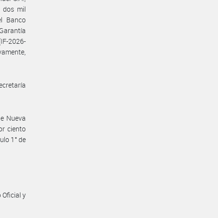
 dos mil
el Banco
 Garantía
(IF-2026-
vamente,
ecretaría
de Nueva
r ciento
ulo 1° de
Oficial y