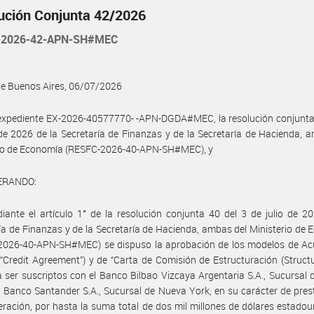
ución Conjunta 42/2026
-2026-42-APN-SH#MEC
de Buenos Aires, 06/07/2026
 expediente EX-2026-40577770- -APN-DGDA#MEC, la resolución conjunta
 de 2026 de la Secretaría de Finanzas y de la Secretaría de Hacienda, 
rio de Economía (RESFC-2026-40-APN-SH#MEC), y
ERANDO:
ante el artículo 1° de la resolución conjunta 40 del 3 de julio de 2
ía de Finanzas y de la Secretaría de Hacienda, ambas del Ministerio de
2026-40-APN-SH#MEC) se dispuso la aprobación de los modelos de Ac
(“Credit Agreement”) y de “Carta de Comisión de Estructuración (Struct
 a ser suscriptos con el Banco Bilbao Vizcaya Argentaria S.A., Sucursal
l Banco Santander S.A., Sucursal de Nueva York, en su carácter de pre
eración, por hasta la suma total de dos mil millones de dólares estado