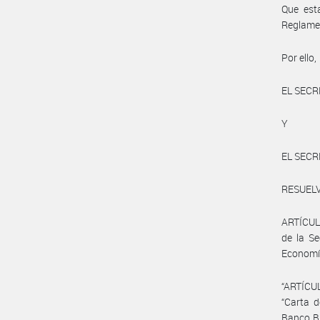
Que esta
Reglamen
Por ello,
EL SECR
Y
EL SECR
RESUEL
ARTÍCULO
de la Se
Economí
“ARTÍCUL
“Carta d
Banco Bi