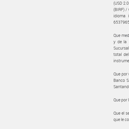
(USD 2.0
(BIRF) /
idioma 
6537965
Que medi
y de la 
Sucursal
total de
instrume
Que por 
Banco S
Santande
Que por 
Que el s
que le c