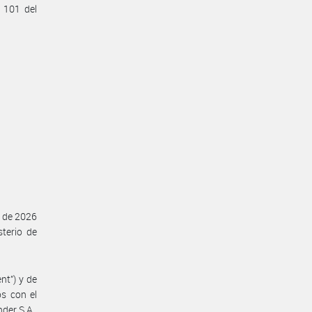
o 101 del
o de 2026
sterio de
nt”) y de
os con el
der S.A.,