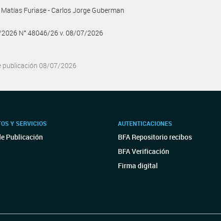
 Matías Furiase - Carlos Jorge Guberman
7/2026 N° 48046/26 v. 08/07/2026
e publicación 08/07/2026
OS Y SERVICIOS
AUTENTICACIONES
de Publicación
BFA Repositorio recibos
BFA Verificación
Firma digital