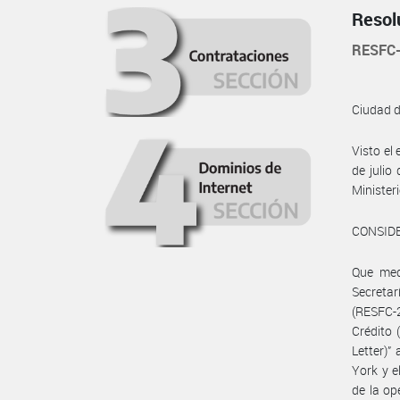
Resol
RESFC
Ciudad 
Visto el
de julio
Ministe
CONSID
Que medi
Secretar
(RESFC-
Crédito 
Letter)”
York y e
de la op