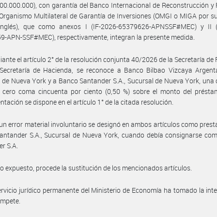
00.000.000), con garantía del Banco Internacional de Reconstrucción 
 Organismo Multilateral de Garantía de Inversiones (OMGI o MIGA por su
inglés), que como anexos I (IF-2026-65379626-APNSSF#MEC) y II (
9-APN-SSF#MEC), respectivamente, integran la presente medida.
ante el artículo 2° de la resolución conjunta 40/2026 de la Secretaría de
Secretaría de Hacienda, se reconoce a Banco Bilbao Vizcaya Argentar
 de Nueva York y a Banco Santander S.A., Sucursal de Nueva York, una
l cero coma cincuenta por ciento (0,50 %) sobre el monto del présta
ntación se dispone en el artículo 1° de la citada resolución.
un error material involuntario se designó en ambos artículos como prest
antander S.A., Sucursal de Nueva York, cuando debía consignarse co
r S.A.
lo expuesto, procede la sustitución de los mencionados artículos.
ervicio jurídico permanente del Ministerio de Economía ha tomado la int
ompete.