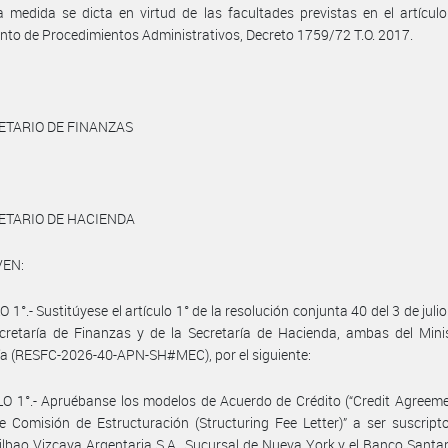
 medida se dicta en virtud de las facultades previstas en el artícul
to de Procedimientos Administrativos, Decreto 1759/72 T.O. 2017.
ETARIO DE FINANZAS
ETARIO DE HACIENDA
VEN:
 1°.- Sustitúyese el artículo 1° de la resolución conjunta 40 del 3 de juli
cretaría de Finanzas y de la Secretaría de Hacienda, ambas del Mini
a (RESFC-2026-40-APN-SH#MEC), por el siguiente:
O 1°.- Apruébanse los modelos de Acuerdo de Crédito (“Credit Agreeme
e Comisión de Estructuración (Structuring Fee Letter)” a ser suscript
lbao Vizcaya Argentaria S.A., Sucursal de Nueva York y el Banco Santan