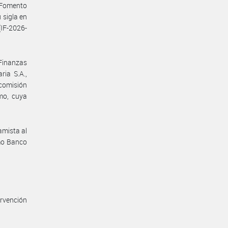
y Fomento
 sigla en
IF-2026-
 Finanzas
ia S.A.,
 comisión
mo, cuya
amista al
mo Banco
ervención