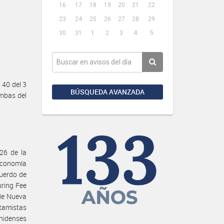
16
17
18
19
20
21
22
23
24
25
26
27
28
29
30
31
1
2
3
4
5
 40 del 3
BÚSQUEDA AVANZADA
ambas del
026 de la
 Economía
uerdo de
uring Fee
 de Nueva
stamistas
unidenses