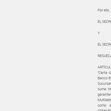
Por ello,
EL SECR
Y
EL SECR
RESUEL
ARTÍCULO
“Carta d
Banco Bi
Sucursal
suma to
garantí
Multilat
como a
SSF#MEC)