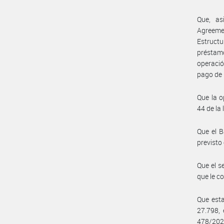
Que, as
Agreeme
Estructu
préstam
operació
pago de 
Que la o
44 de la 
Que el B
previsto 
Que el s
que le c
Que esta
27.798, 
478/202