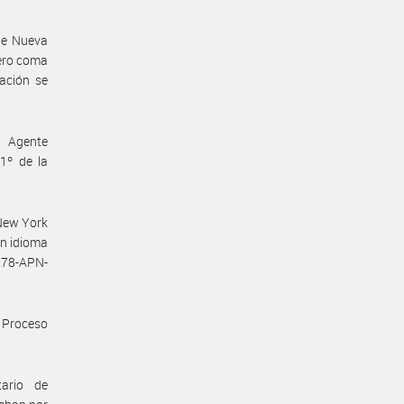
de Nueva
cero coma
ación se
 Agente
1º de la
New York
en idioma
0278-APN-
 Proceso
tario de