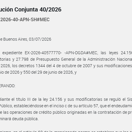
ución Conjunta 40/2026
-2026-40-APN-SH#MEC
de Buenos Aires, 03/07/2026
l expediente EX-2026-40577770- -APN-DGDA#MEC, las leyes 24.1
torias y 27.798 de Presupuesto General de la Administración Naciona
o 2026, los decretos 1344 del 4 de octubre de 2007 y sus modificaciones
nio de 2026 y 550 del 29 de junio de 2026, y
ERANDO:
ante el título III de la ley 24.156 y sus modificatorias se reguló el S
Público, estableciéndose en el inciso c de su artículo 57, que el endeudam
de las operaciones de crédito público originadas en la contratación de 
inará deuda pública.