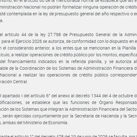
mismo, en el artículo 60 de la mencionada norma se establece que las 
ministración Nacional no podrán formalizar ninguna operación de crédit
sté contemplada en la ley de presupuesto general del año respectivo o e
a.
el artículo 44 de la ley 27.798 de Presupuesto General de la Admini
 para el Ejercicio 2026 se autoriza, de conformidad con lo dispuesto en el
n el considerando anterior, a los entes que se mencionan en la Planill
tículo, a realizar operaciones de crédito público por los montos, especific
del financiamiento indicados en la referida planilla, y se autoriza 
ble de la Coordinación de los Sistemas de Administración Financiera d
Nacional a realizar las operaciones de crédito público correspondie
ración Central.
l apartado I del artículo 6° del anexo al decreto 1344 del 4 de octubre 
ificaciones, se establece que las funciones de Órgano Responsab
ción de los Sistemas que integran la Administración Financiera del Secto
, serán ejercidas conjuntamente por la Secretaría de Hacienda y la Secr
, ambas del Ministerio de Economía.
ante el artículo 1° del decreto 478 del 19 de junio de 2026 se faculta, por