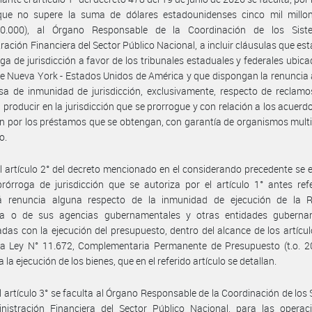
ue no supere la suma de dólares estadounidenses cinco mil millo
00.000), al Órgano Responsable de la Coordinación de los Sis
ración Financiera del Sector Público Nacional, a incluir cláusulas que es
oga de jurisdicción a favor de los tribunales estaduales y federales ubica
e Nueva York - Estados Unidos de América y que dispongan la renuncia
sa de inmunidad de jurisdicción, exclusivamente, respecto de reclam
 producir en la jurisdicción que se prorrogue y con relación a los acuerd
n por los préstamos que se obtengan, con garantía de organismos multi
o.
l artículo 2° del decreto mencionado en el considerando precedente se 
rórroga de jurisdicción que se autoriza por el artículo 1° antes ref
rá renuncia alguna respecto de la inmunidad de ejecución de la R
na o de sus agencias gubernamentales y otras entidades guberna
adas con la ejecución del presupuesto, dentro del alcance de los artícu
la Ley N° 11.672, Complementaria Permanente de Presupuesto (t.o. 2
a la ejecución de los bienes, que en el referido artículo se detallan.
l artículo 3° se faculta al Órgano Responsable de la Coordinación de los
nistración Financiera del Sector Público Nacional, para las operac