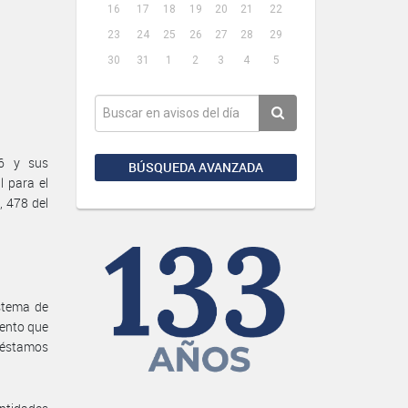
16
17
18
19
20
21
22
23
24
25
26
27
28
29
30
31
1
2
3
4
5
56 y sus
BÚSQUEDA AVANZADA
l para el
, 478 del
istema de
iento que
préstamos