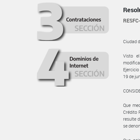
Resol
RESFC
Ciudad 
Visto e
modifica
Ejercici
19 de ju
CONSID
Que medi
Crédito 
resulte 
se denom