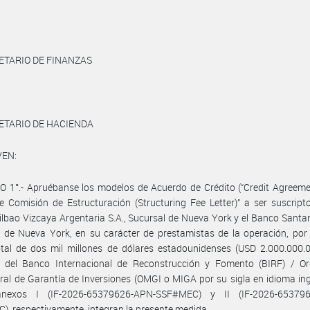
ETARIO DE FINANZAS
ETARIO DE HACIENDA
VEN:
 1°.- Apruébanse los modelos de Acuerdo de Crédito (“Credit Agreeme
e Comisión de Estructuración (Structuring Fee Letter)” a ser suscript
lbao Vizcaya Argentaria S.A., Sucursal de Nueva York y el Banco Santan
 de Nueva York, en su carácter de prestamistas de la operación, por
tal de dos mil millones de dólares estadounidenses (USD 2.000.000.0
a del Banco Internacional de Reconstrucción y Fomento (BIRF) / O
eral de Garantía de Inversiones (OMGI o MIGA por su sigla en idioma ing
nexos I (IF-2026-65379626-APN-SSF#MEC) y II (IF-2026-653796
, respectivamente, integran la presente medida.