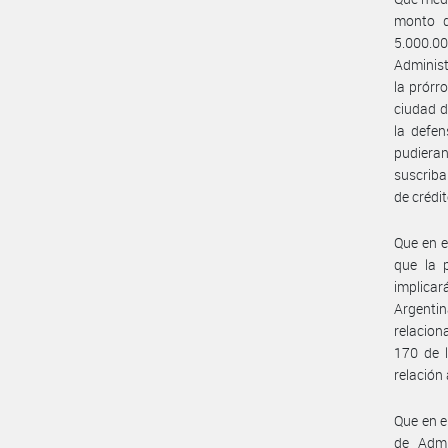
monto q
5.000.0
Administ
la prórr
ciudad d
la defen
pudieran
suscriba
de crédit
Que en e
que la p
implica
Argenti
relacion
170 de 
relación 
Que en e
de Admi