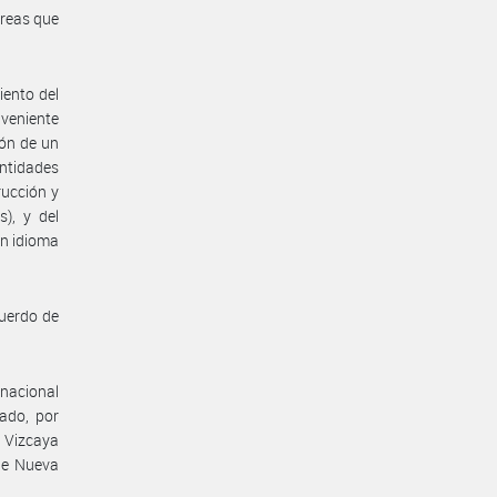
areas que
iento del
veniente
ión de un
ntidades
rucción y
), y del
en idioma
cuerdo de
rnacional
ado, por
 Vizcaya
 de Nueva