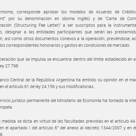
imismo, corresponde aprobar los modelos de Acuerdo de Crédito 
nt” por su denominación en idioma Inglés) y de “Carta de Com
ración (Structuring Fee Letter)” a ser suscriptos para la instrument
o, designar a las entidades participantes que serán las prestamist
n, así como otros documentos conexos a la operación, previéndose, a
los correspondientes honorarios y gastos en condiciones de mercado.
peración que se impulsa se encuentra dentro del límite establecido en el
ley 27.798.
anco Central de la República Argentina ha emitido su opinión en el ma
en el artículo 61 de ley 24.156 y sus modificatorias.
ervicio jurídico permanente del Ministerio de Economía ha tomado la int
ompete.
 medida se dicta en virtud de las facultades previstas en el artículo 44 
en el apartado I del artículo 6° del anexo al decreto 1344/2007 y en e
6.