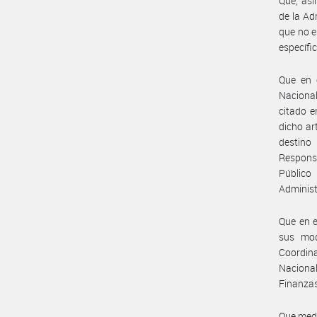
Que, asi
de la Ad
que no e
específic
Que en 
Nacional
citado e
dicho ar
destino 
Responsa
Público 
Administ
Que en e
sus mod
Coordina
Nacional
Finanzas
Que medi