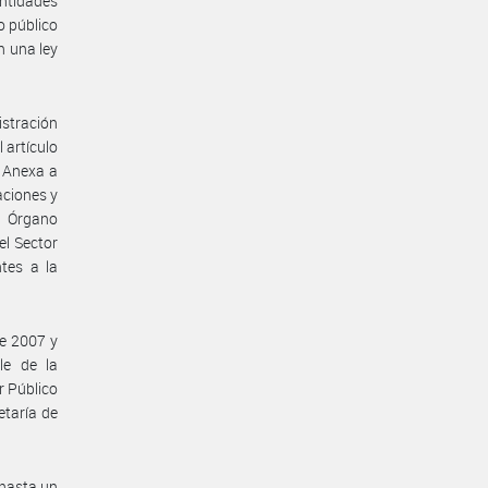
entidades
o público
n una ley
stración
 artículo
a Anexa a
aciones y
al Órgano
el Sector
ntes a la
de 2007 y
le de la
r Público
etaría de
 hasta un