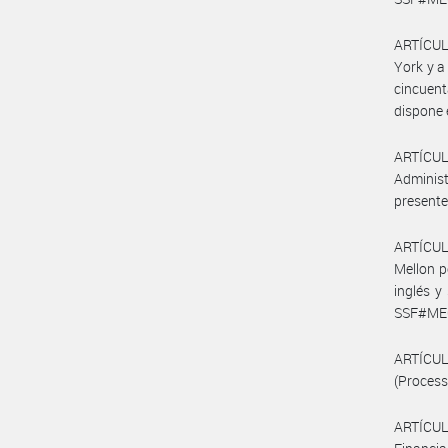
ARTÍCUL
York y a
cincuen
dispone e
ARTÍCU
Adminis
presente
ARTÍCULO
Mellon p
inglés y
SSF#MEC)
ARTÍCUL
(Process
ARTÍCUL