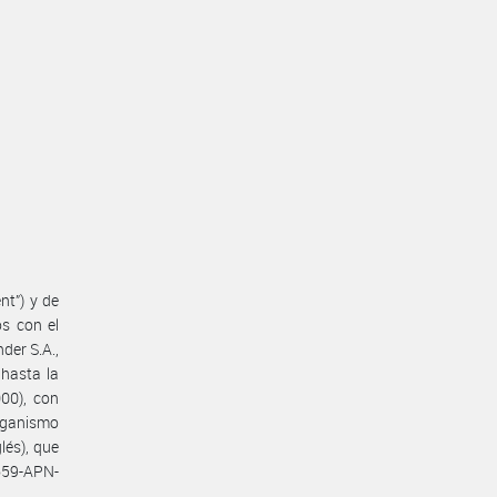
nt”) y de
os con el
der S.A.,
 hasta la
00), con
rganismo
lés), que
59-APN-