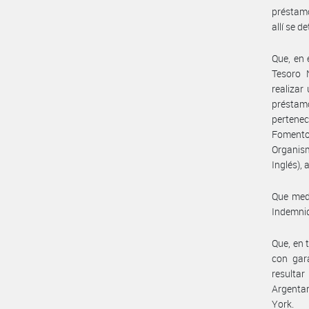
préstamo
allí se de
Que, en 
Tesoro 
realizar
préstam
pertenec
Fomento
Organism
Inglés),
Que medi
Indemnid
Que, en 
con gar
resulta
Argentar
York.