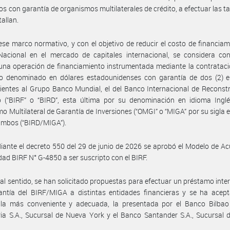
s con garantía de organismos multilaterales de crédito, a efectuar las t
tallan.
ese marco normativo, y con el objetivo de reducir el costo de financiam
Nacional en el mercado de capitales internacional, se considera con
 una operación de financiamiento instrumentada mediante la contratac
o denominado en dólares estadounidenses con garantía de dos (2) e
ientes al Grupo Banco Mundial, el del Banco Internacional de Reconst
 (“BIRF” o “BIRD”, esta última por su denominación en idioma Inglés
o Multilateral de Garantía de Inversiones (“OMGI” o “MIGA” por su sigla 
 ambos (“BIRD/MIGA”).
ante el decreto 550 del 29 de junio de 2026 se aprobó el Modelo de A
ad BIRF N° G-4850 a ser suscripto con el BIRF.
tal sentido, se han solicitado propuestas para efectuar un préstamo inte
antía del BIRF/MIGA a distintas entidades financieras y se ha acept
r la más conveniente y adecuada, la presentada por el Banco Bilbao
ia S.A., Sucursal de Nueva York y el Banco Santander S.A., Sucursal