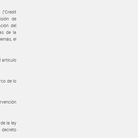
(“Credit
isión de
ación del
as de la
demás, el
 artículo
rco de lo
ervención
de la ley
l decreto