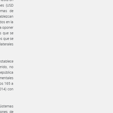
nes (USD
temas de
tablezcan
dos en la
 a oponer
os que se
os que se
laterales
establece
erido, no
epública
mentales
los 165 a
014) con
 Sistemas
iones de